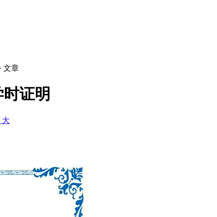
> 文章
学时证明
+ 大