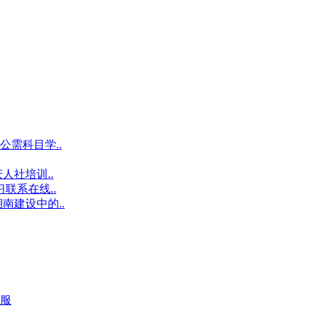
需科目学..
人社培训..
联系在线..
南建设中的..
服