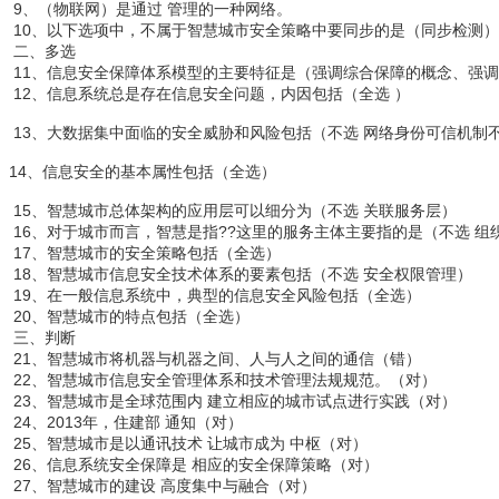
9、（物联网）是通过 管理的一种网络。
10、以下选项中，不属于智慧城市安全策略中要同步的是（同步检测）
二、多选
11、信息安全保障体系模型的主要特征是（强调综合保障的概念、强
12、信息系统总是存在信息安全问题，内因包括（全选 ）
13、大数据集中面临的安全威胁和风险包括（不选 网络身份可信机制
14、信息安全的基本属性包括（全选）
15、智慧城市总体架构的应用层可以细分为（不选 关联服务层）
16、对于城市而言，智慧是指??这里的服务主体主要指的是（不选 组
17、智慧城市的安全策略包括（全选）
18、智慧城市信息安全技术体系的要素包括（不选 安全权限管理）
19、在一般信息系统中，典型的信息安全风险包括（全选）
20、智慧城市的特点包括（全选）
三、判断
21、智慧城市将机器与机器之间、人与人之间的通信（错）
22、智慧城市信息安全管理体系和技术管理法规规范。（对）
23、智慧城市是全球范围内 建立相应的城市试点进行实践（对）
24、2013年，住建部 通知（对）
25、智慧城市是以通讯技术 让城市成为 中枢（对）
26、信息系统安全保障是 相应的安全保障策略（对）
27、智慧城市的建设 高度集中与融合（对）