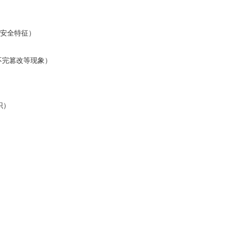
调安全特征）
不完篡改等现象）
织）